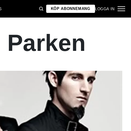
KÖP ABONNEMANG
6
LOGGA IN
i Parken