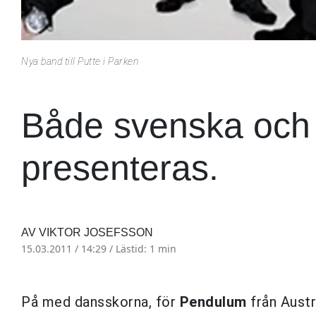
Nya band till Putte i Parken
Både svenska och i
presenteras.
AV VIKTOR JOSEFSSON
15.03.2011 / 14:29 /
Lästid: 1 min
På med dansskorna, för
Pendulum
från Austr