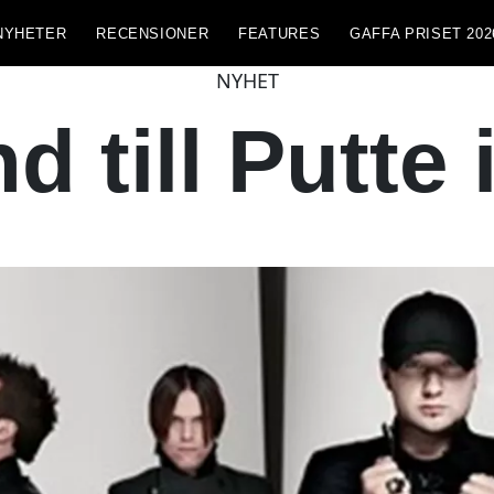
NYHETER
RECENSIONER
FEATURES
GAFFA PRISET 202
NYHET
d till Putte 