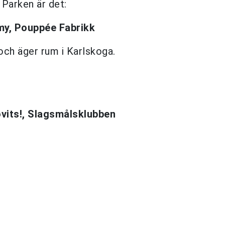
 Parken är det:
my,
Pouppée Fabrikk
 och äger rum i Karlskoga.
vits!,
Slagsmålsklubben