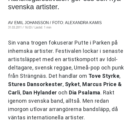
svenska artister.
AV EMIL JOHANSSON / FOTO: ALEXANDRA KAMIS
31.03.2011 / 16:03 /
Lästid: 1 min
Sin vana trogen fokuserar Putte i Parken på
inhemska artister. Festivalen lockar i senaste
artistsläppet med en artistkompott av Idol-
deltagare, svensk reggae, Umeå-pop och punk
från Strängnäs. Det handlar om
Tove Styrke
,
Stures Dansorkester
,
Syket
,
Marcus Price &
Carli
,
Dan Hylander
och
Dia Psalama
. Rakt
igenom svenska band, alltså. Men redan
imorgon utlovar arrangörerna bandsläpp, då
väntas internationella artister.