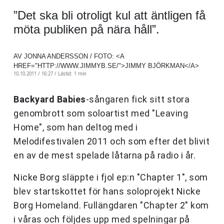
”Det ska bli otroligt kul att äntligen få
möta publiken på nära håll”.
AV JONNA ANDERSSON / FOTO: <A
HREF="HTTP://WWW.JIMMYB.SE/">JIMMY BJÖRKMAN</A>
10.10.2011 / 16:27 /
Lästid: 1 min
Backyard Babies
-sångaren fick sitt stora
genombrott som soloartist med "Leaving
Home", som han deltog med i
Melodifestivalen 2011 och som efter det blivit
en av de mest spelade låtarna på radio i år.
Nicke Borg släppte i fjol ep:n "Chapter 1", som
blev startskottet för hans soloprojekt Nicke
Borg Homeland. Fullängdaren "Chapter 2" kom
i våras och följdes upp med spelningar på