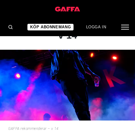
NYHET
GAFFA rekommenderar –
KÖP ABONNEMANG
LOGGA IN
v 14
GAFFA rekommenderar – v 14