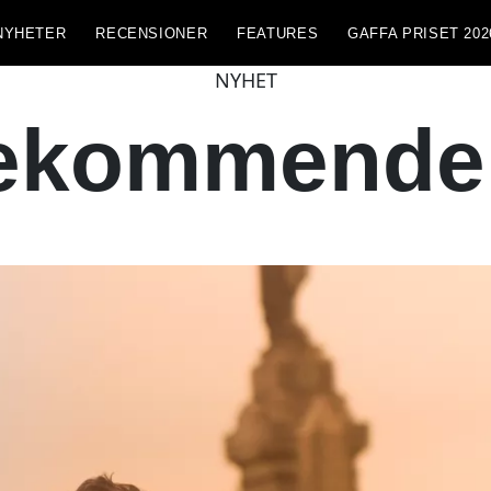
NYHETER
RECENSIONER
FEATURES
GAFFA PRISET 202
NYHET
ekommendera