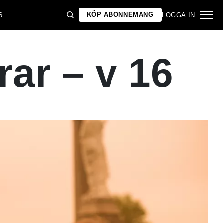
KÖP ABONNEMANG
6
LOGGA IN
r – v 16