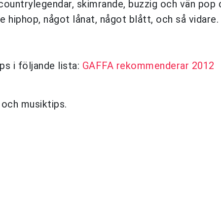
countrylegendar, skimrande, buzzig och vän pop 
te hiphop, något lånat, något blått, och så vidare.
s i följande lista:
GAFFA rekommenderar 2012
r och musiktips.