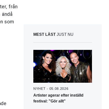
er, från
m ändå
men som
MEST LÄST
JUST NU
NYHET - 05.08.2026
Artister agerar efter inställd
festival: "Gör allt"
ade