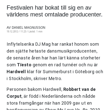
Festivalen har bokat till sig en av
världens mest omtalade producenter.
AV DANIEL MAGNUSSON
19.12.2012 / 11:23 /
Lästid: 1 min
Inflytelserika DJ Mag har rankat honom som
den sjätte hetaste dansmusikproducenten,
de senaste åren har han lärt känna storheter
som
Tïesto
genom en rad turnéer och nu är
Hardwell
klar för Summerburst i Göteborg och
i Stockholm, skriver Metro.
Personen bakom Hardwell,
Robbert van de
Corput
, är född i Nederländerna och nådde
stora framgångar när han 2009 gav ut en
bootlegversion av
Show Me Love Vs. Be
. 2010