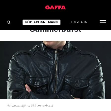
NYHET
Het housestjärna till
KÖP ABONNEMANG
LOGGA IN
Summerburst
Het housestjärna till Summerburst