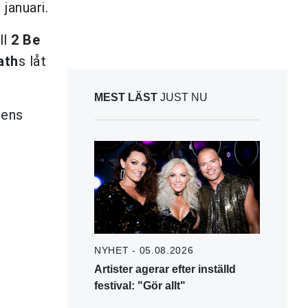
 januari.
ll
2 Be
ath
s låt
MEST LÄST
JUST NU
rens
NYHET - 05.08.2026
Artister agerar efter inställd
festival: "Gör allt"