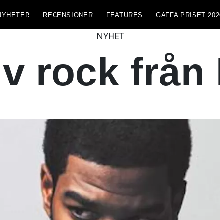
NYHETER
RECENSIONER
FEATURES
GAFFA PRISET 202
NYHET
iv rock från