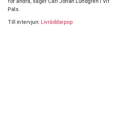
för andra, säger Carl Johan Lundgren i Vit
Päls.
Till intervjun:
Livräddarpop