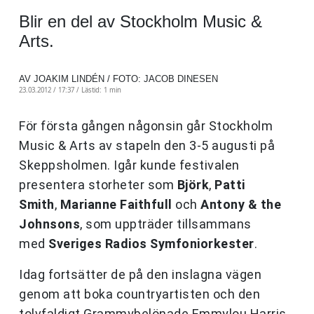
Blir en del av Stockholm Music &
Arts.
AV JOAKIM LINDÉN / FOTO: JACOB DINESEN
23.03.2012 / 17:37 /
Lästid: 1 min
För första gången någonsin går Stockholm
Music & Arts av stapeln den 3-5 augusti på
Skeppsholmen. Igår kunde festivalen
presentera storheter som
Björk
,
Patti
Smith
,
Marianne Faithfull
och
Antony & the
Johnsons
, som uppträder tillsammans
med
Sveriges Radios Symfoniorkester
.
Idag fortsätter de på den inslagna vägen
genom att boka countryartisten och den
tolvfaldigt Grammybelönade Emmylou Harris.