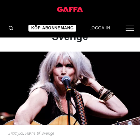
NYHET
Emmylou Harris till
KÖP ABONNEMANG
LOGGA IN
Sverige
Emmylou Harris till Sverige