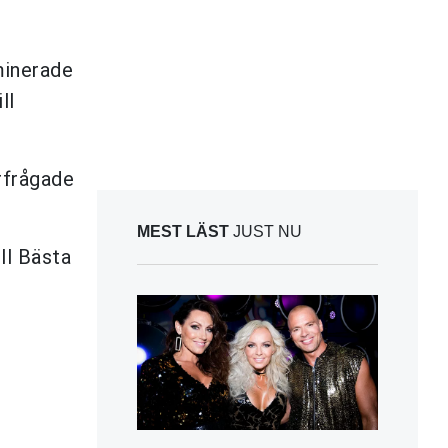
minerade
ll
erfrågade
MEST LÄST
JUST NU
ll Bästa