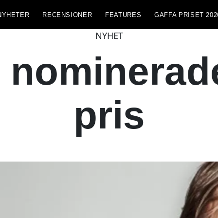
NYHETER
RECENSIONER
FEATURES
GAFFA PRISET 202
NYHET
 nominerade 
pris