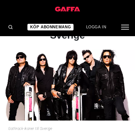
NYHET
Gothrock-ikoner till
KÖP ABONNEMANG
LOGGA IN
Sverige
Gothrock-ikoner till Sverige