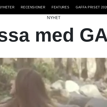
NYHETER
RECENSIONER
FEATURES
GAFFA PRISET 202
NYHET
ossa med GA