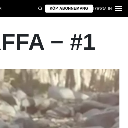
KÖP ABONNEMANG
6
LOGGA IN
FFA − #1