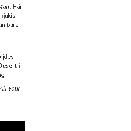
Man
. Här
mjukis-
an bara
ljdes
Desert i
ag.
All Your