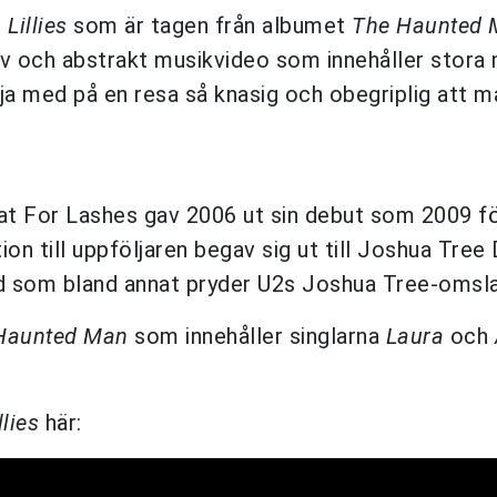
n
Lillies
som är tagen från albumet
The Haunted 
tiv och abstrakt musikvideo som innehåller stora 
lja med på en resa så knasig och obegriplig att m
t For Lashes gav 2006 ut sin debut som 2009 fö
on till uppföljaren begav sig ut till Joshua Tree 
räd som bland annat pryder U2s Joshua Tree-omsl
Haunted Man
som innehåller singlarna
Laura
och
llies
här: