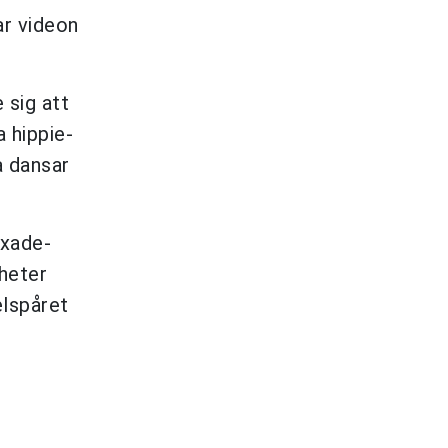
r videon
 sig att
 hippie-
a dansar
ixade-
rheter
elspåret