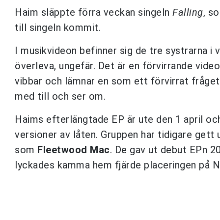
Haim släppte förra veckan singeln
Falling
, s
till singeln kommit.
I musikvideon befinner sig de tre systrarna i 
överleva, ungefär. Det är en förvirrande vid
vibbar och lämnar en som ett förvirrat fråge
med till och ser om.
Haims efterlängtade EP är ute den 1 april oc
versioner av låten. Gruppen har tidigare gett 
som
Fleetwood Mac
. De gav ut debut EPn 20
lyckades kamma hem fjärde placeringen på 