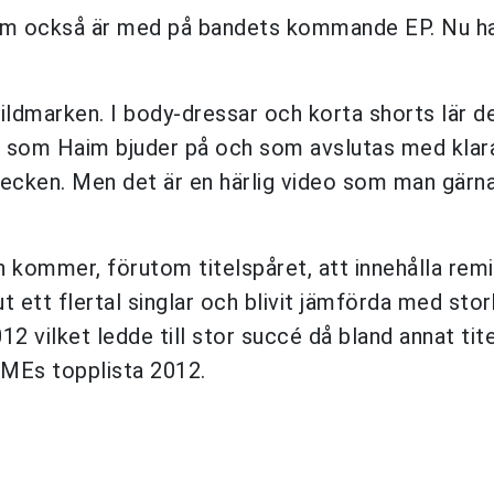
om också är med på bandets kommande EP. Nu ha
vildmarken. I body-dressar och korta shorts lär de
eo som Haim bjuder på och som avslutas med klara
tecken. Men det är en härlig video som man gärn
h kommer, förutom titelspåret, att innehålla rem
ut ett flertal singlar och blivit jämförda med sto
12 vilket ledde till stor succé då bland annat tit
NMEs topplista 2012.