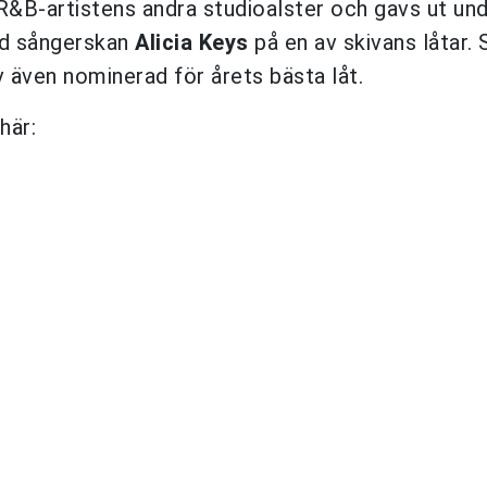
R&B-artistens andra studioalster och gavs ut un
ed sångerskan
Alicia Keys
på en av skivans låtar. 
 även nominerad för årets bästa låt.
här: