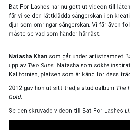
Bat For Lashes har nu gett ut videon till låte
får vi se den lättklädda sångerskan i en krea
djur som omringar sångerskan. Vi får även fö
måste se vad som händer härnäst.
Natasha Khan
som går under artistnamnet Ba
upp av
Two Suns
. Natasha som sökte inspirati
Kalifornien, platsen som är känd för dess t
2012 gav hon ut sitt tredje studioalbum
The 
Gold.
Se den skruvade videon till Bat For Lashes
Li