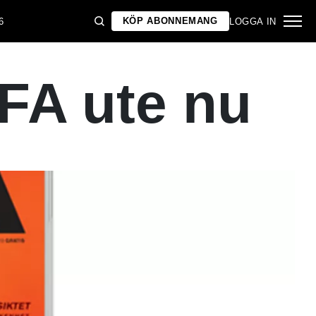
KÖP ABONNEMANG
6
LOGGA IN
FA ute nu