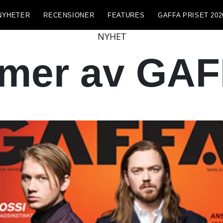
NYHETER
RECENSIONER
FEATURES
GAFFA PRISET 202
NYHET
mer av GAF