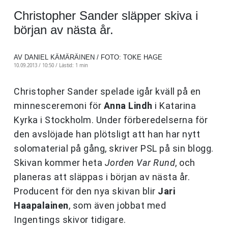
Christopher Sander släpper skiva i
början av nästa år.
AV DANIEL KÄMÄRÄINEN / FOTO: TOKE HAGE
10.09.2013 / 10:50 /
Lästid: 1 min
Christopher Sander spelade igår kväll på en
minnesceremoni för
Anna Lindh
i Katarina
Kyrka i Stockholm. Under förberedelserna för
den avslöjade han plötsligt att han har nytt
solomaterial på gång, skriver PSL på sin blogg.
Skivan kommer heta
Jorden Var Rund
, och
planeras att släppas i början av nästa år.
Producent för den nya skivan blir
Jari
Haapalainen
, som även jobbat med
Ingentings skivor tidigare.