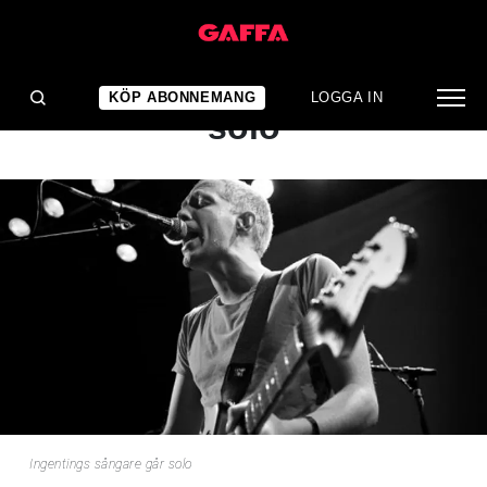
NYHET
Ingentings sångare går
KÖP ABONNEMANG
LOGGA IN
solo
Ingentings sångare går solo