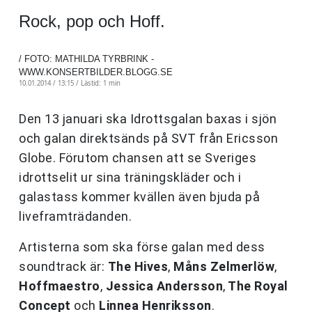
Rock, pop och Hoff.
/ FOTO: MATHILDA TYRBRINK -
WWW.KONSERTBILDER.BLOGG.SE
10.01.2014 / 13:15 /
Lästid: 1 min
Den 13 januari ska Idrottsgalan baxas i sjön
och galan direktsänds på SVT från Ericsson
Globe. Förutom chansen att se Sveriges
idrottselit ur sina träningskläder och i
galastass kommer kvällen även bjuda på
liveframträdanden.
Artisterna som ska förse galan med dess
soundtrack är:
The Hives
,
Måns Zelmerlöw
,
Hoffmaestro
,
Jessica Andersson
,
The Royal
Concept
och
Linnea Henriksson
.