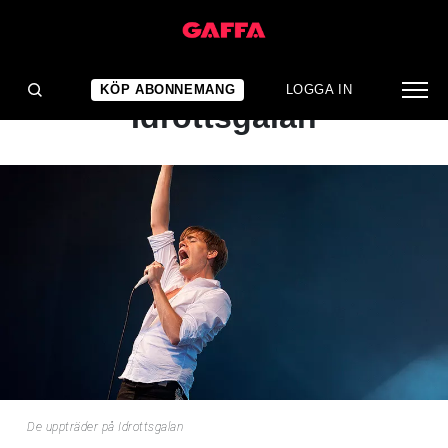
NYHET
De uppträder på
KÖP ABONNEMANG
LOGGA IN
Idrottsgalan
De uppträder på Idrottsgalan