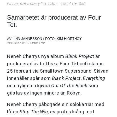
LYSSNA: Neneh Cherry feat. Robyn – Out Of The Black
Samarbetet är producerat av Four
Tet.
AV LINN JANNESSON / FOTO: KIM HIORTHOY
10.02.2014 / 18:11 /
Lästid: 1 min
Neneh Cherrys nya album
Blank Projec
t är
producerad av brittiska Four Tet och släpps
25 februari via Smalltown Supersound. Skivan
innehåller spår som
Blank Project
,
Everything
och nyligen utgivna
Out Of The Black
som
gästas av ingen mindre än Robyn.
Neneh Cherry påbörjade sin solokarriär med
låten
Stop The War, en
protestsång mot