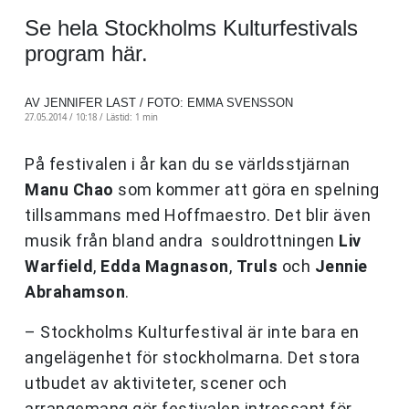
Se hela Stockholms Kulturfestivals
program här.
AV JENNIFER LAST / FOTO: EMMA SVENSSON
27.05.2014 / 10:18 /
Lästid: 1 min
På festivalen i år kan du se världsstjärnan
Manu Chao
som kommer att göra en spelning
tillsammans med Hoffmaestro. Det blir även
musik från bland andra souldrottningen
Liv
Warfield
,
Edda Magnason
,
Truls
och
Jennie
Abrahamson
.
– Stockholms Kulturfestival är inte bara en
angelägenhet för stockholmarna. Det stora
utbudet av aktiviteter, scener och
arrangemang gör festivalen intressant för