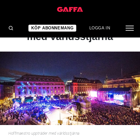
NYHET
Hoffmaestro uppträder
KÖP ABONNEMANG
LOGGA IN
med världsstjärna
Hoffmaestro uppträder med världsstjärna