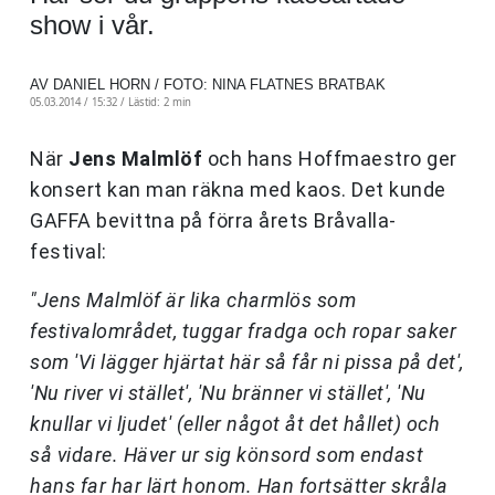
show i vår.
AV DANIEL HORN / FOTO: NINA FLATNES BRATBAK
05.03.2014 / 15:32 /
Lästid: 2 min
När
Jens Malmlöf
och hans Hoffmaestro ger
konsert kan man räkna med kaos. Det kunde
GAFFA bevittna på förra årets Bråvalla-
festival:
"Jens Malmlöf är lika charmlös som
festivalområdet, tuggar fradga och ropar saker
som 'Vi lägger hjärtat här så får ni pissa på det',
'Nu river vi stället', 'Nu bränner vi stället', 'Nu
knullar vi ljudet' (eller något åt det hållet) och
så vidare. Häver ur sig könsord som endast
hans far har lärt honom. Han fortsätter skråla