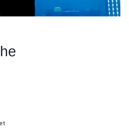
The
et