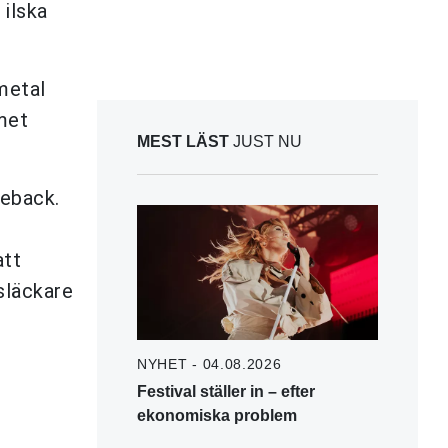
 ilska
metal
umet
MEST LÄST
JUST NU
meback.
att
släckare
NYHET - 04.08.2026
Festival ställer in – efter
ekonomiska problem