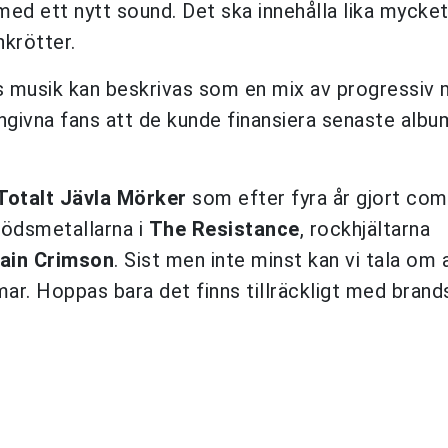
ed ett nytt sound. Det ska innehålla lika mycket
krötter.
s musik kan beskrivas som en mix av progressiv 
ängivna fans att de kunde finansiera senaste alb
Totalt Jävla Mörker
som efter fyra år gjort co
dödsmetallarna i
The Resistance
, rockhjältarna
ain Crimson
. Sist men inte minst kan vi tala om 
ar. Hoppas bara det finns tillräckligt med brand