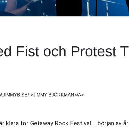
d Fist och Protest 
W.JIMMYB.SE/">JIMMY BJÖRKMAN</A>
är klara för Getaway Rock Festival. I början av år