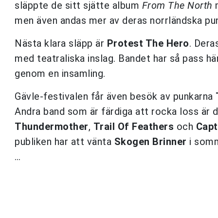
släppte de sitt sjätte album
From The North
m
men även andas mer av deras norrländska pun
Nästa klara släpp är
Protest The Hero
. Dera
med teatraliska inslag. Bandet har så pass h
genom en insamling.
Gävle-festivalen får även besök av punkarna
Andra band som är färdiga att rocka loss är 
Thundermother
,
Trail Of Feathers
och
Capt
publiken har att vänta
Skogen Brinner
i somm
…