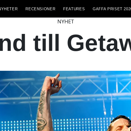
NYHETER
RECENSIONER
FEATURES
GAFFA PRISET 202
NYHET
nd till Get