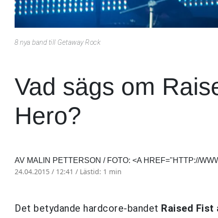
8 nya band till Getaway Rock
Vad sägs om Raise
Hero?
AV MALIN PETTERSON / FOTO: <A HREF="HTTP://WW
24.04.2015 / 12:41 /
Lästid: 1 min
Det betydande hardcore-bandet
Raised Fist