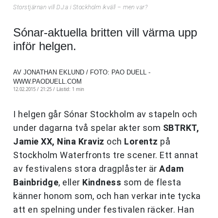
Storstjärnan vill DJ:a i Stockholm ikväll – men var?
Sónar-aktuella britten vill värma upp
inför helgen.
AV JONATHAN EKLUND / FOTO: PAO DUELL -
WWW.PAODUELL.COM
12.02.2015 / 21:25 /
Lästid: 1 min
I helgen går Sónar Stockholm av stapeln och
under dagarna två spelar akter som
SBTRKT,
Jamie XX, Nina Kraviz
och
Lorentz
på
Stockholm Waterfronts tre scener. Ett annat
av festivalens stora dragplåster är
Adam
Bainbridge
, eller
Kindness
som de flesta
känner honom som, och han verkar inte tycka
att en spelning under festivalen räcker. Han