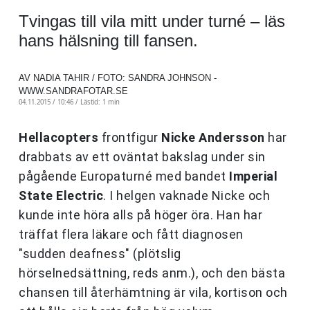
Tvingas till vila mitt under turné – läs
hans hälsning till fansen.
AV NADIA TAHIR / FOTO: SANDRA JOHNSON -
WWW.SANDRAFOTAR.SE
04.11.2015 / 10:46 /
Lästid: 1 min
Hellacopters
frontfigur
Nicke Andersson
har
drabbats av ett oväntat bakslag under sin
pågående Europaturné med bandet
Imperial
State Electric
. I helgen vaknade Nicke och
kunde inte höra alls på höger öra. Han har
träffat flera läkare och fått diagnosen
"sudden deafness" (plötslig
hörselnedsättning, reds anm.), och den bästa
chansen till återhämtning är vila, kortison och