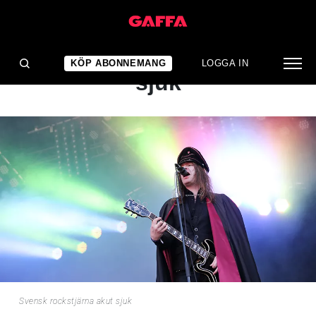
NYHET
Svensk rockstjärna akut
KÖP ABONNEMANG
LOGGA IN
sjuk
Svensk rockstjärna akut sjuk