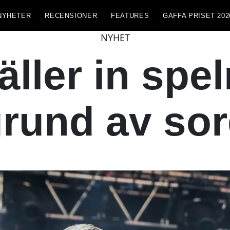
NYHETER
RECENSIONER
FEATURES
GAFFA PRISET 202
NYHET
ller in spe
rund av so