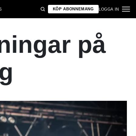
KÖP ABONNEMANG
6
LOGGA IN
lningar på
rg