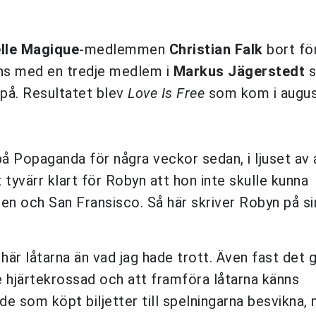
lle Magique
-medlemmen
Christian Falk
bort fö
ans med en tredje medlem i
Markus Jägerstedt
s
 på. Resultatet blev
Love Is Free
som kom i augus
 Popaganda för några veckor sedan, i ljuset av 
t tyvärr klart för Robyn att hon inte skulle kunna
en och San Fransisco. Så här skriver Robyn på si
är låtarna än vad jag hade trott. Även fast det g
de hjärtekrossad och att framföra låtarna känns
de som köpt biljetter till spelningarna besvikna,