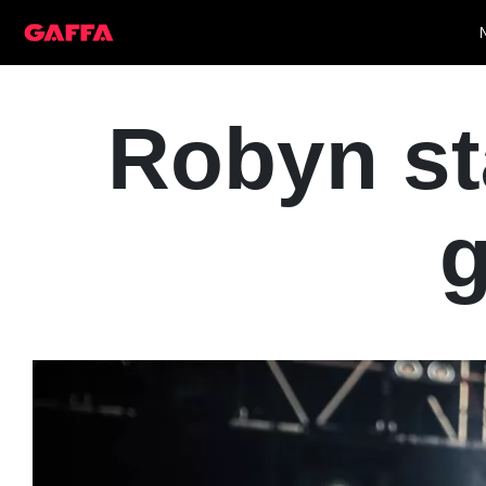
Robyn stä
g