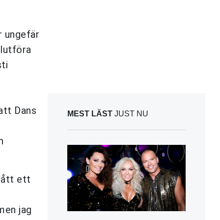
r ungefär
lutföra
ti
att Dans
MEST LÄST
JUST NU
n
ått ett
 men jag