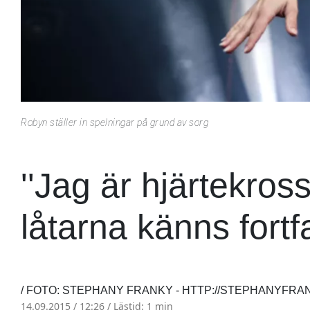
Robyn ställer in spelningar på grund av sorg
''Jag är hjärtekros
låtarna känns fortfa
/ FOTO: STEPHANY FRANKY - HTTP://STEPHANYFRA
14.09.2015 / 12:26 /
Lästid: 1 min