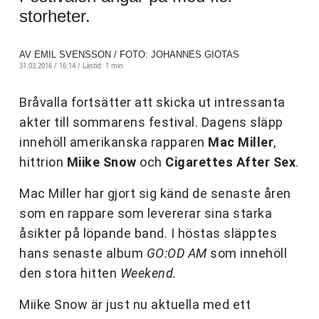
storheter.
AV EMIL SVENSSON / FOTO: JOHANNES GIOTAS
31.03.2016 / 16:14 /
Lästid: 1 min
Bråvalla fortsätter att skicka ut intressanta
akter till sommarens festival. Dagens släpp
innehöll amerikanska rapparen
Mac Miller
,
hittrion
Miike Snow
och
Cigarettes After Sex
.
Mac Miller har gjort sig känd de senaste åren
som en rappare som levererar sina starka
åsikter på löpande band. I höstas släpptes
hans senaste album
GO:OD AM
som innehöll
den stora hitten
Weekend.
Miike Snow är just nu aktuella med ett