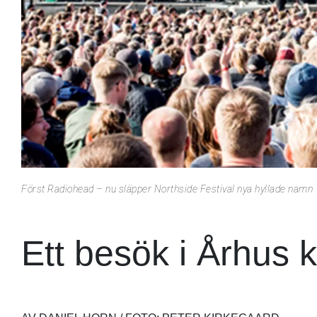
Först Radiohead – nu släpper Northside Festival nya hyllade namn
Ett besök i Århus 