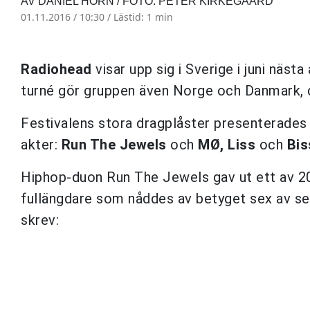
AV DANIEL HORN / FOTO: PETER KIRKEGAARD
01.11.2016 / 10:30 /
Lästid: 1 min
Radiohead
visar upp sig i Sverige i juni nästa
turné gör gruppen även Norge och Danmark, d
Festivalens stora dragplåster presenterades 2
akter:
Run The Jewels
och
MØ, Liss
och
Bis
Hiphop-duon Run The Jewels gav ut ett av 20
fullängdare som nåddes av betyget sex av s
skrev: