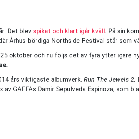
 år. Det blev
spikat och klart igår kväll
. På sin k
är Århus-bördiga Northside Festival står som vä
5 oktober och nu följs det av fyra ytterligare h
se.
14 års viktigaste albumverk,
Run The Jewels 2.
ex av GAFFAs Damir Sepulveda Espinoza, som bla