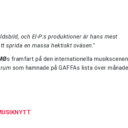
rldsbild, och El-P:s produktioner är hans mest
 att sprida en massa hektiskt oväsen."
MØ
s framfart på den internationella musikscenen
Drum
som hamnade på GAFFAs lista över månade
 MUSIKNYTT