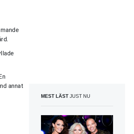
ommande
rd.
yllade
En
nd annat
MEST LÄST
JUST NU