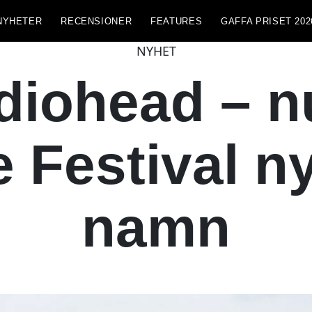
NYHETER
RECENSIONER
FEATURES
GAFFA PRISET 202
NYHET
diohead – n
 Festival n
namn