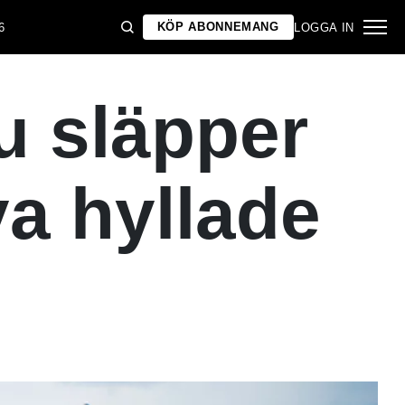
KÖP ABONNEMANG
6
LOGGA IN
u släpper
ya hyllade