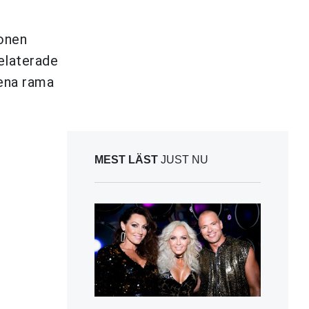
sonen
relaterade
rena rama
MEST LÄST
JUST NU