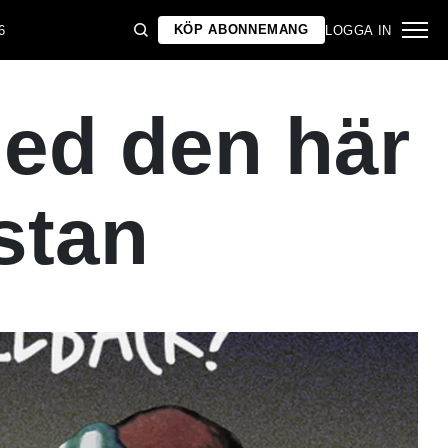
KÖP ABONNEMANG
6
LOGGA IN
med den här
istan