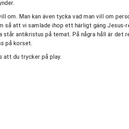
ynder.
vill om. Man kan även tycka vad man vill om per
m så att vi samlade ihop ett härligt gäng Jesus-
dra står antikristus på temat. På några håll är det 
ss på korset.
 att du trycker på play.