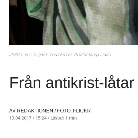
JESUS! Vi firar påsk med den här 75 låtar långa listan
Från antikrist-låtar 
AV REDAKTIONEN / FOTO: FLICKR
13.04.2017 / 15:24 /
Lästid: 1 min