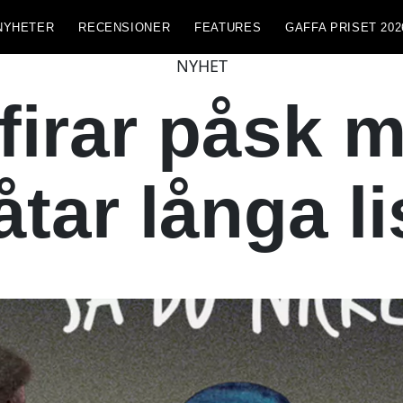
NYHETER
RECENSIONER
FEATURES
GAFFA PRISET 202
NYHET
firar påsk 
åtar långa l