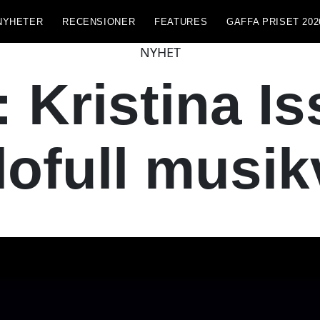
NYHETER
RECENSIONER
FEATURES
GAFFA PRISET 202
NYHET
Kristina Is
lofull musik