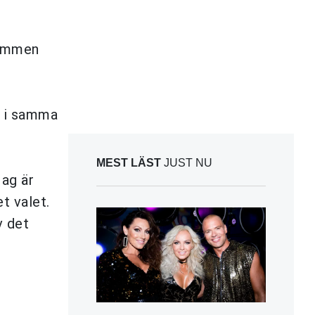
trömmen
n i samma
MEST LÄST
JUST NU
Jag är
t valet.
v det