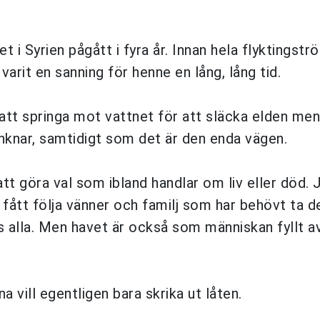
et i Syrien pågått i fyra år. Innan hela flyktings
arit en sanning för henne en lång, lång tid.
att springa mot vattnet för att släcka elden me
nknar, samtidigt som det är den enda vägen.
tt göra val som ibland handlar om liv eller död. 
 fått följa vänner och familj som har behövt ta de
s alla. Men havet är också som människan fyllt a
a vill egentligen bara skrika ut låten.