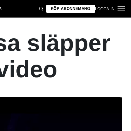
KÖP ABONNEMANG
6
LOGGA IN
sa släpper
video