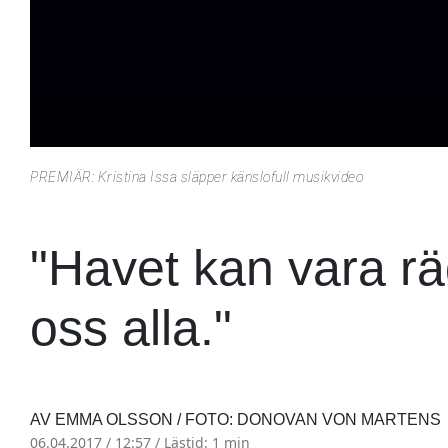
PREMIÄR: Kristina Issa släpper känslofull musikvideo
"Havet kan vara räd
oss alla."
AV EMMA OLSSON / FOTO: DONOVAN VON MARTENS
06.04.2017 / 12:57 /
Lästid: 1 min