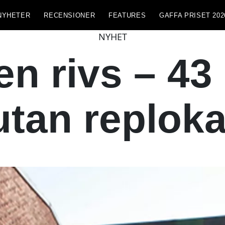
NYHETER
RECENSIONER
FEATURES
GAFFA PRISET 202
NYHET
n rivs – 43 
utan reploka