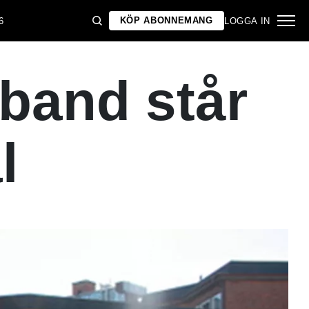
KÖP ABONNEMANG
6
LOGGA IN
band står
l