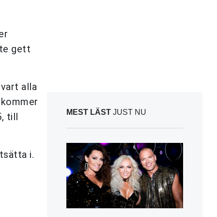
er
te gett
vart alla
et kommer
MEST LÄST
JUST NU
 till
sätta i.