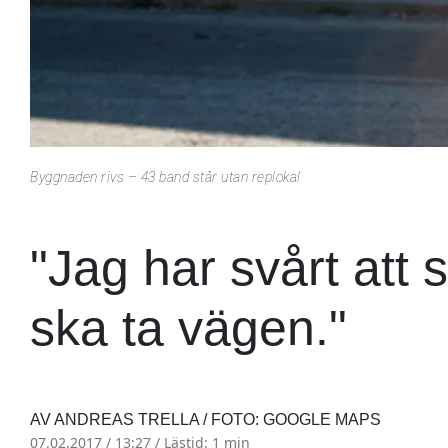
Byggnaden rivs – 43 band står utan replokal
"Jag har svårt att 
ska ta vägen."
AV ANDREAS TRELLA / FOTO: GOOGLE MAPS
07.02.2017 / 13:27 /
Lästid: 1 min