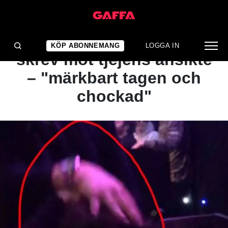
NYHET
Här pressar artisten sitt
KÖP ABONNEMANG
LOGGA IN
skrev mot tjejens ansikte
– "märkbart tagen och
chockad"