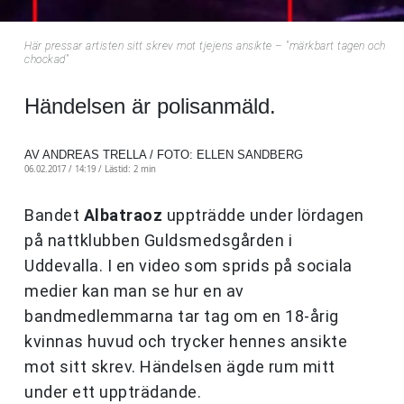
Här pressar artisten sitt skrev mot tjejens ansikte – "märkbart tagen och
chockad"
Händelsen är polisanmäld.
AV ANDREAS TRELLA / FOTO: ELLEN SANDBERG
06.02.2017 / 14:19 /
Lästid: 2 min
Bandet
Albatraoz
uppträdde under lördagen
på nattklubben Guldsmedsgården i
Uddevalla. I en video som sprids på sociala
medier kan man se hur en av
bandmedlemmarna tar tag om en 18-årig
kvinnas huvud och trycker hennes ansikte
mot sitt skrev. Händelsen ägde rum mitt
under ett uppträdande.