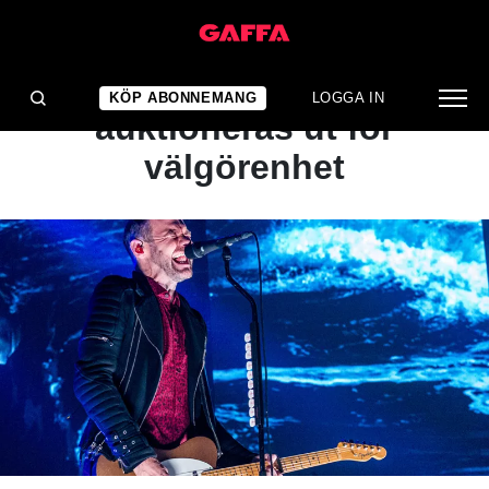
NYHET
Kents sista ögonblick
KÖP ABONNEMANG
LOGGA IN
auktioneras ut för
välgörenhet