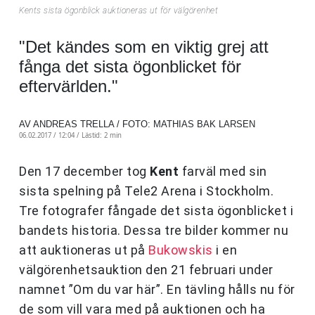
Kents sista ögonblick auktioneras ut för välgörenhet
"Det kändes som en viktig grej att
fånga det sista ögonblicket för
eftervärlden."
AV ANDREAS TRELLA / FOTO: MATHIAS BAK LARSEN
06.02.2017 / 12:04 /
Lästid: 2 min
Den 17 december tog
Kent
farväl med sin
sista spelning på Tele2 Arena i Stockholm.
Tre fotografer fångade det sista ögonblicket i
bandets historia. Dessa tre bilder kommer nu
att auktioneras ut på
Bukowskis
i en
välgörenhetsauktion den 21 februari under
namnet ”Om du var här”. En tävling hålls nu för
de som vill vara med på auktionen och ha