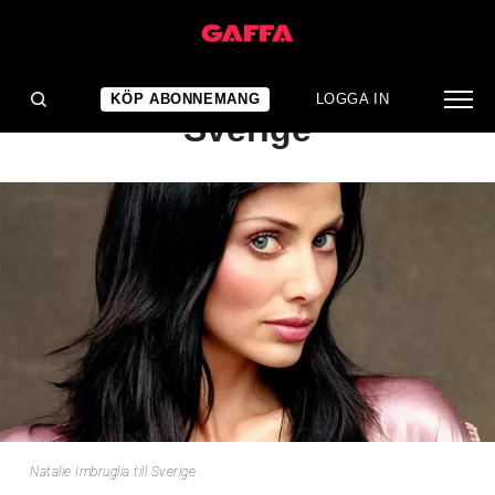
NYHET
Natalie Imbruglia till
KÖP ABONNEMANG
LOGGA IN
Sverige
Natalie Imbruglia till Sverige