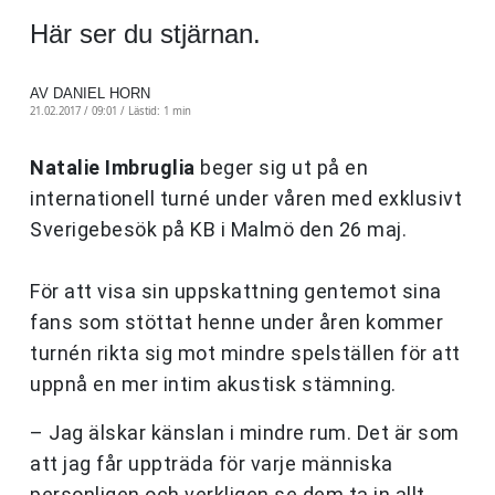
Här ser du stjärnan.
AV DANIEL HORN
21.02.2017 / 09:01 /
Lästid: 1 min
Natalie Imbruglia
beger sig ut på en
internationell turné under våren med exklusivt
Sverigebesök på KB i Malmö den 26 maj.
För att visa sin uppskattning gentemot sina
fans som stöttat henne under åren kommer
turnén rikta sig mot mindre spelställen för att
uppnå en mer intim akustisk stämning.
– Jag älskar känslan i mindre rum. Det är som
att jag får uppträda för varje människa
personligen och verkligen se dem ta in allt,