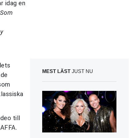
r idag en
s Som
y
dets
MEST LÄST
JUST NU
ade
 som
lassiska
deo till
 GAFFA.