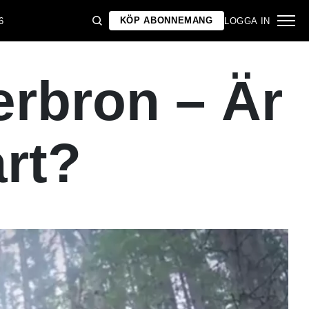
KÖP ABONNEMANG
6
LOGGA IN
rbron – Är
rt?