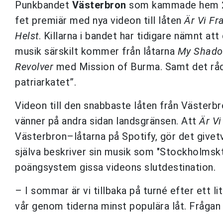
Punkbandet
Västerbron
som kammade hem 201
fet premiär med nya videon till låten
Är Vi F
Helst
. Killarna i bandet har tidigare nämnt att 
musik särskilt kommer från låtarna
My
Shad
Revolver
med Mission of Burma. Samt det råd
patriarkatet”.
Videon till den snabbaste låten från Västerbr
vänner på andra sidan landsgränsen. Att
Är
Vi
Västerbron–låtarna på Spotify, gör det givetvi
själva beskriver sin musik som "Stockholmskt
poängsystem gissa videons slutdestination.
– I sommar är vi tillbaka på turné efter ett lit
vår genom tiderna minst populära låt. Frågan ä