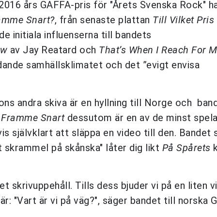
6 års GAFFA-pris för "Årets Svenska Rock" ha
ramme Snart?
, från senaste plattan
Till Vilket Pri
de initiala influenserna till bandets
ow
av Jay Reatard och
That’s
When
I
Reach
For M
ande samhällsklimatet och det ”evigt envisa
ons andra skiva är en hyllning till Norge och ban
 Framme Snart
dessutom är en av de minst spel
s självklart att släppa en video till den. Bandet
 skrammel på skånska" låter dig likt
På Spårets
k
et skrivuppehåll. Tills dess bjuder vi på en liten vi
r: "Vart är vi på väg?", säger bandet till norska