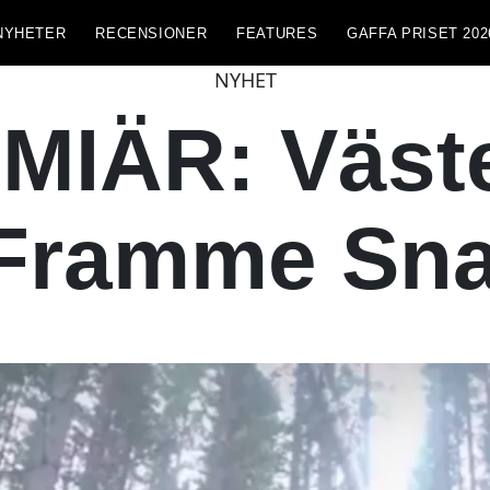
NYHETER
RECENSIONER
FEATURES
GAFFA PRISET 202
NYHET
IÄR: Väste
 Framme Sna