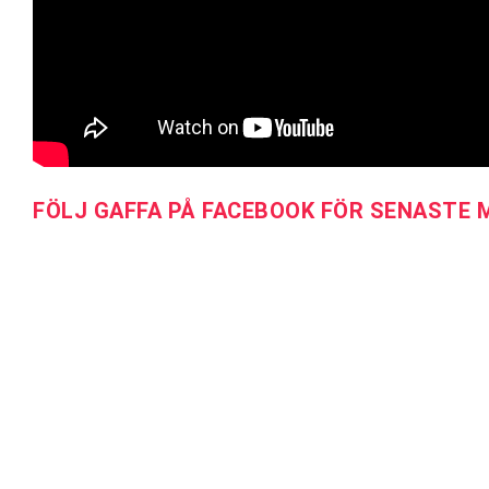
FÖLJ GAFFA PÅ FACEBOOK FÖR SENASTE