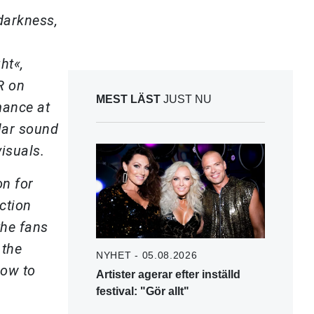
darkness,
ht«,
R on
MEST LÄST
JUST NU
mance at
lar sound
isuals.
on for
ction
the fans
 the
NYHET - 05.08.2026
how to
Artister agerar efter inställd
festival: "Gör allt"