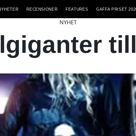
NYHETER
RECENSIONER
FEATURES
GAFFA PRISET 202
NYHET
giganter ti