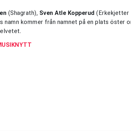
sen
(Shagrath),
Sven Atle Kopperud
(Erkekjetter 
ns namn kommer från namnet på en plats öster 
elvetet.
 MUSIKNYTT