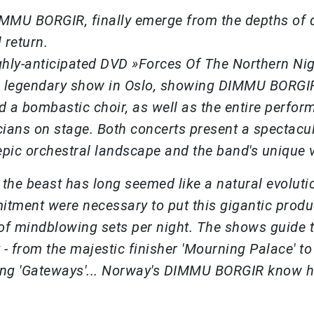
MMU BORGIR, finally emerge from the depths of 
 return.
 highly-anticipated DVD »Forces Of The Northern Nig
heir legendary show in Oslo, showing DIMMU BORGI
 a bombastic choir, as well as the entire perfor
ians on stage. Both concerts present a spectacu
 epic orchestral landscape and the band's unique v
the beast has long seemed like a natural evoluti
tment were necessary to put this gigantic produ
s of mindblowing sets per night. The shows guide 
- from the majestic finisher 'Mourning Palace' to
ting 'Gateways'... Norway's DIMMU BORGIR know 