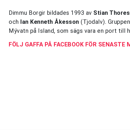
Dimmu Borgir bildades 1993 av
Stian Thore
och
Ian Kenneth Åkesson
(Tjodalv). Gruppe
Mývatn på Island, som sägs vara en port till h
FÖLJ GAFFA PÅ FACEBOOK FÖR SENASTE