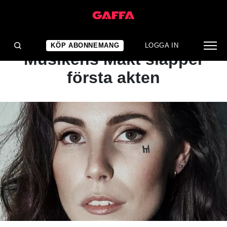
NYHET
Efter svajig höst –
KÖP ABONNEMANG
LOGGA IN
Musikens Makt släpper
första akten