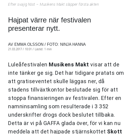
Efter svajig höst – Musikens Makt släpper första akten
Hajpat värre när festivalen
presenterar nytt.
AV EMMA OLSSON / FOTO: NINJA HANNA
21.03.2017 / 10:01 /
Lästid: 1 min
Luleåfestivalen
Musikens Makt
visar att de
inte tänker ge sig. Det har tidigare pratats om
att gratiseventet skulle läggas ner, då
stadens tillväxtkontor beslutade sig för att
stoppa finansieringen av festivalen. Efter en
namninsamling som resulterade i 3 352
underskrifter drogs dock beslutet tillbaka.
Detta är vi på GAFFA glada över, för vi kan nu
meddela att det hajpade stjärnskottet
Skott