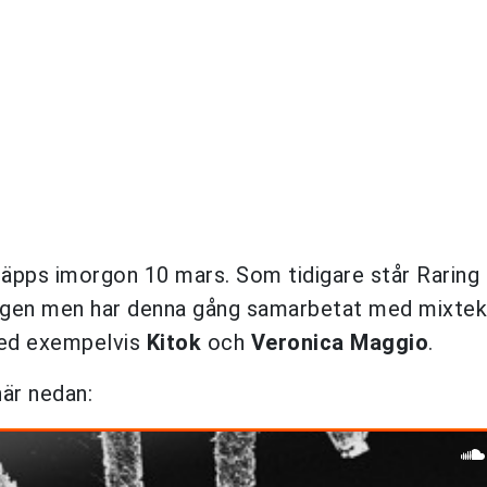
läpps imorgon 10 mars
. Som tidigare står Raring 
ingen men har denna gång samarbetat med mixtek
med exempelvis
Kitok
och
Veronica Maggio
.
här nedan: