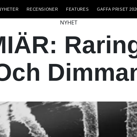
NYHETER
RECENSIONER
FEATURES
GAFFA PRISET 202
NYHET
ÄR: Raring
Och Dimma