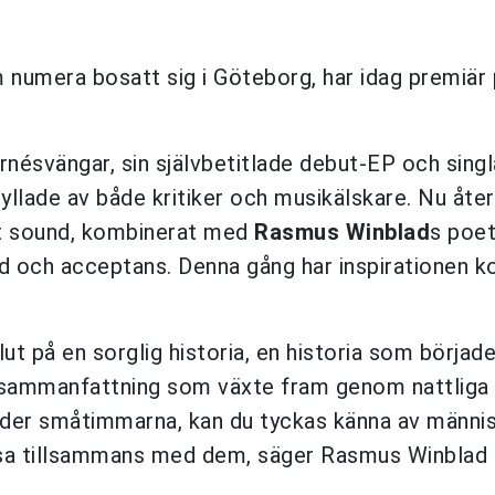
 numera bosatt sig i Göteborg, har idag premiär 
nésvängar, sin självbetitlade debut-EP och singl
hyllade av både kritiker och musikälskare. Nu åte
vt sound, kombinerat med
Rasmus Winblad
s poet
ad och acceptans. Denna gång har inspirationen 
ut på en sorglig historia, en historia som började
 sammanfattning som växte fram genom nattliga
nder småtimmarna, kan du tyckas känna av männi
nsa tillsammans med dem, säger Rasmus Winblad