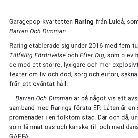
Garagepop-kvartetten
Raring
från Luleå, som
Barren Och Dimman
.
Raring etablerade sig under 2016 med fem tur
Tillfällig
Fördrivelse
och
Efter Dig
, som blev 
de med ett större, lyxigare och mer explosi
texter om liv och död, sorg och eufori, sakn
från ett oväntat håll.
–
Barren Och Dimman
är på något vis ett avsl
samband med Rarings första EP. Låten är en
promenader i en folktom stad. Där och då, u
som lämnat oss och kanske till och med da
GAFFA.