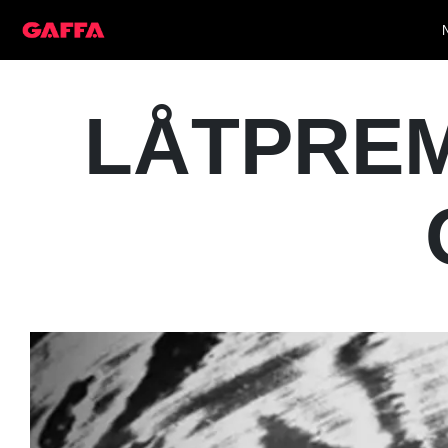
LÅTPREMI