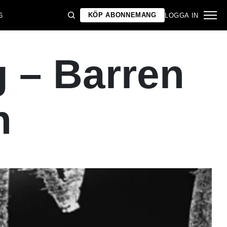
KÖP ABONNEMANG
6
LOGGA IN
 – Barren
n