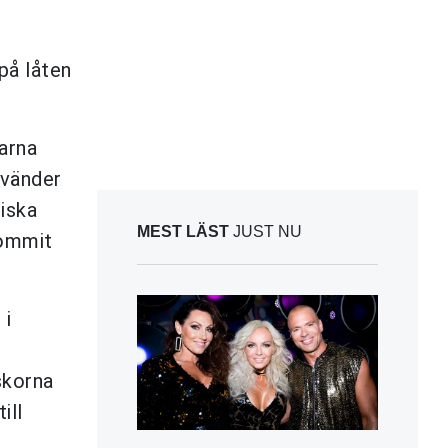
på låten
arna
rvänder
iska
MEST LÄST
JUST NU
kommit
 i
skorna
till