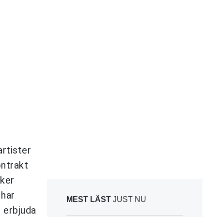
rtister
ontrakt
iker
 har
MEST LÄST
JUST NU
t erbjuda