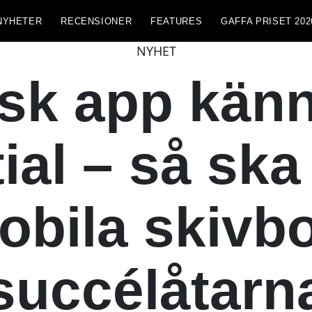
NYHETER
RECENSIONER
FEATURES
GAFFA PRISET 202
NYHET
sk app känn
ial – så sk
obila skivbo
succélåtarn