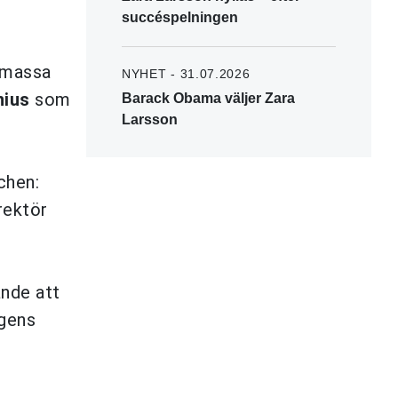
succéspelningen
n massa
NYHET - 31.07.2026
nius
som
Barack Obama väljer Zara
Larsson
chen:
rektör
ande att
agens