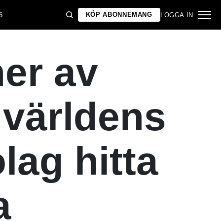
KÖP ABONNEMANG
6
LOGGA IN
er av
a världens
lag hitta
a