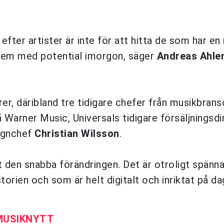
r efter artister är inte för att hitta de som har e
 dem med potential imorgon, säger
Andreas Ahle
, däribland tre tidigare chefer från musikbrans
å Warner Music, Universals tidigare försäljningsdi
signchef
Christian Wilsson
.
t den snabba förändringen. Det är otroligt spänn
storien och som är helt digitalt och inriktat på d
 MUSIKNYTT