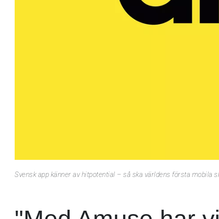
Svensk app känner av hitpotential – så ska världens första mobila s
"Med Amuse har vi 