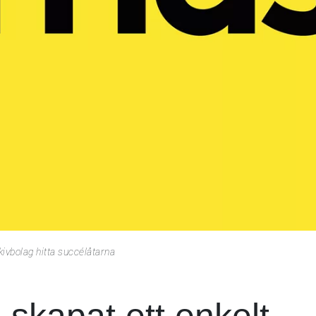
kivbolag hitta succélåtarna
skapat ett enkelt