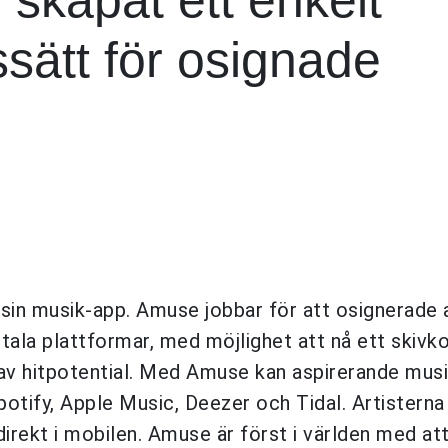
nssätt för osignade
in musik-app. Amuse jobbar för att osignerade a
itala plattformar, med möjlighet att nå ett skivk
av hitpotential. Med Amuse kan aspirerande mus
potify, Apple Music, Deezer och Tidal. Artisterna
direkt i mobilen. Amuse är först i världen med at