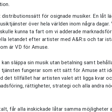
tion.
 distributionssätt för osignade musiker. En låt l
siktjänster över hela världen inom några dagar. 
 skulle kunna ta fart om vi adderade marknadsför
ella letandet efter artister med A&R:s och tar ist
om är VD för Amuse.
kan släppa sin musik utan betalning samt behålla
v tjänsten fungerar som ett sätt för Amuse att id
 det tillfället har artisten valet att ligga kvar o
knadsföring, rättigheter, strategi och alla andra n
alt, får alla inskickade låtar samma möjligheter 