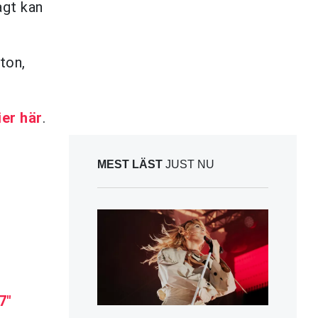
agt kan
ton,
ier här
.
MEST LÄST
JUST NU
7"