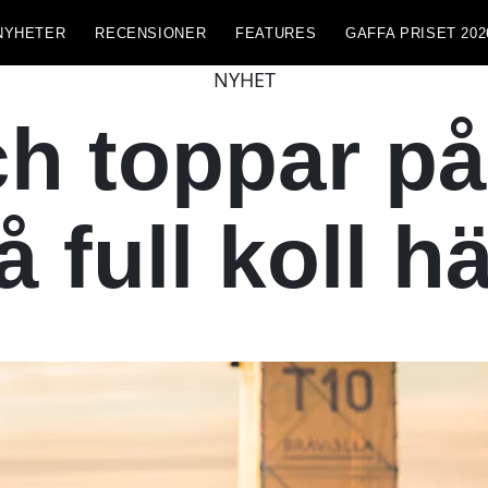
NYHETER
RECENSIONER
FEATURES
GAFFA PRISET 202
NYHET
h toppar på
å full koll h