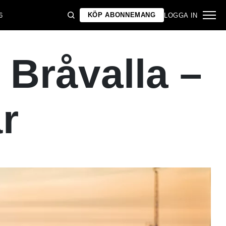
KÖP ABONNEMANG
6
LOGGA IN
 Bråvalla –
är