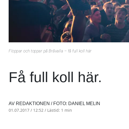
Floppar och toppar på Bråvalla – få full koll här
Få full koll här.
AV REDAKTIONEN / FOTO: DANIEL MELIN
01.07.2017 / 12:52 /
Lästid: 1 min