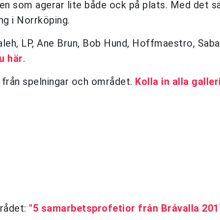
 en som agerar lite både ock på plats. Med det s
ng i Norrköping.
 Laleh, LP, Ane Brun, Bob Hund, Hoffmaestro, Saba
u här
.
er från spelningar och området.
Kolla in alla galler
mrådet:
"5 samarbetsprofetior från Bråvalla 201