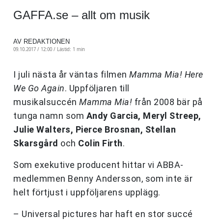
GAFFA.se – allt om musik
AV REDAKTIONEN
09.10.2017 / 12:00 /
Lästid: 1 min
I juli nästa år väntas filmen
Mamma Mia! Here
We Go Again
. Uppföljaren till
musikalsuccén
Mamma Mia!
från 2008 bär på
tunga namn som
Andy Garcia,
Meryl Streep,
Julie Walters, Pierce Brosnan, Stellan
Skarsgård
och
Colin Firth
.
Som exekutive producent hittar vi ABBA-
medlemmen Benny Andersson, som inte är
helt förtjust i uppföljarens upplägg.
– Universal pictures har haft en stor succé