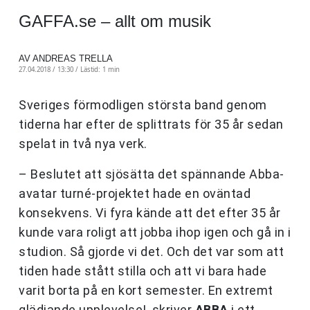
GAFFA.se – allt om musik
AV ANDREAS TRELLA
27.04.2018 / 13:30 /
Lästid: 1 min
Sveriges förmodligen största band genom
tiderna har efter de splittrats för 35 år sedan
spelat in två nya verk.
– Beslutet att sjösätta det spännande Abba-
avatar turné-projektet hade en oväntad
konsekvens. Vi fyra kände att det efter 35 år
kunde vara roligt att jobba ihop igen och gå in i
studion. Så gjorde vi det. Och det var som att
tiden hade stått stilla och att vi bara hade
varit borta på en kort semester. En extremt
glädjande upplevelse!, skriver
ABBA
i ett