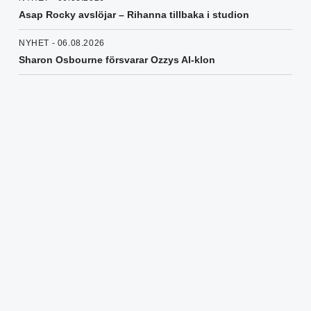
Asap Rocky avslöjar – Rihanna tillbaka i studion
NYHET - 06.08.2026
Sharon Osbourne försvarar Ozzys AI-klon