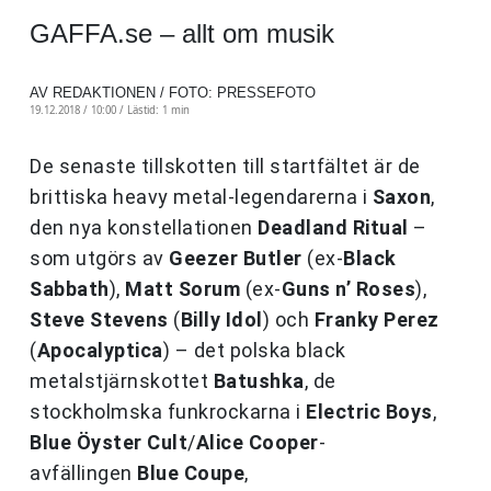
GAFFA.se – allt om musik
AV REDAKTIONEN / FOTO: PRESSEFOTO
19.12.2018 / 10:00 /
Lästid: 1 min
De senaste tillskotten till startfältet är de
brittiska heavy metal-legendarerna i
Saxon
,
den nya konstellationen
Deadland Ritual
–
som utgörs av
Geezer Butler
(ex-
Black
Sabbath
),
Matt Sorum
(ex-
Guns n’ Roses
),
Steve Stevens
(
Billy Idol
) och
Franky Perez
(
Apocalyptica
) – det polska black
metalstjärnskottet
Batushka
, de
stockholmska funkrockarna i
Electric Boys
,
Blue Öyster Cult
/
Alice Cooper
-
avfällingen
Blue Coupe
,