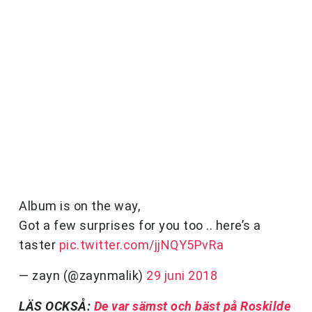
Album is on the way,
Got a few surprises for you too .. here’s a
taster
pic.twitter.com/jjNQY5PvRa
— zayn (@zaynmalik)
29 juni 2018
LÄS OCKSÅ:
De var sämst och bäst på Roskilde