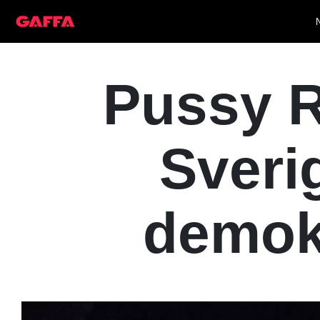
Pussy R
Sveri
demokr