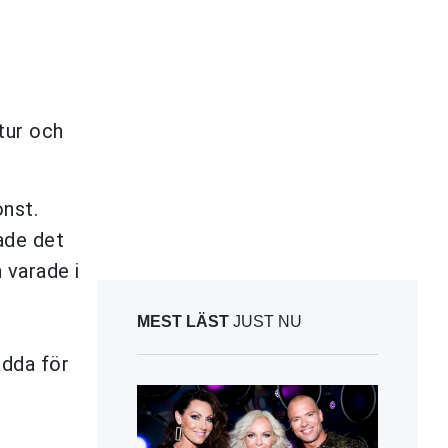
tur och
onst.
ade det
 varade i
MEST LÄST
JUST NU
ädda för