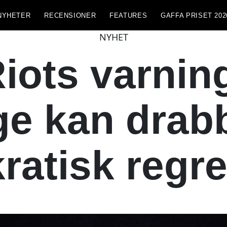
NYHETER
RECENSIONER
FEATURES
GAFFA PRISET 202
NYHET
iots varnin
ge kan drab
atisk regr