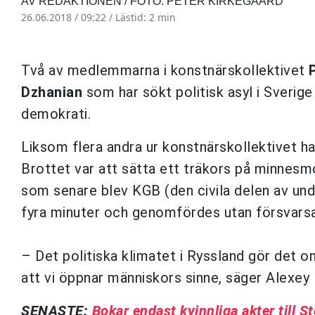
AV REDAKTIONEN / FOTO: PETER KIRKEGAARD
26.06.2018 / 09:22 /
Lästid: 2 min
Två av medlemmarna i konstnärskollektivet
Dzhanian
som har sökt politisk asyl i Sverig
demokrati.
Liksom flera andra ur konstnärskollektivet ha
Brottet var att sätta ett träkors på minnes­
som senare blev KGB (den civila delen av und
fyra minuter och genomfördes utan försvarsa
– Det politiska klimatet i Ryssland gör det o
att vi öppnar människors sinne, säger Alexe
SENASTE:
Bokar endast kvinnliga akter till S