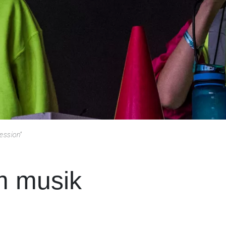
ession"
m musik