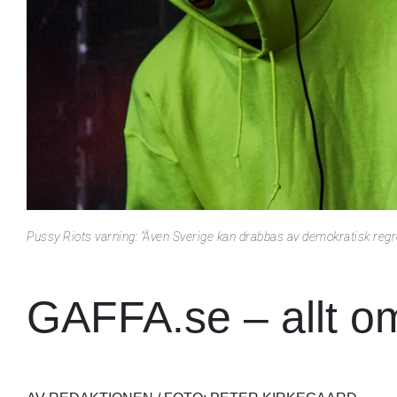
Pussy Riots varning: "Även Sverige kan drabbas av demokratisk regr
GAFFA.se – allt o