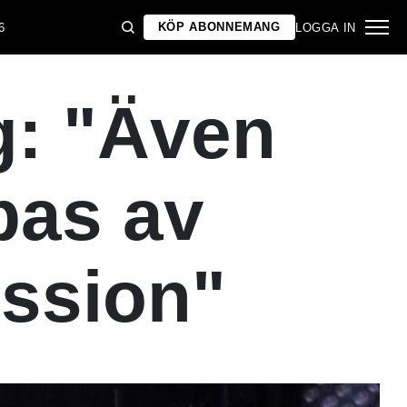
KÖP ABONNEMANG
6
LOGGA IN
g: "Även
bas av
ession"