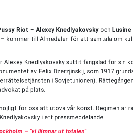
Pussy Riot
–
Alexey Knedlyakovsky
och
Lusine
e – kommer till Almedalen för att samtala om kul
r Alexey Knedlyakovsky suttit fängslad för sin k
monumentet av Felix Dzerzjinskij, som 1917 grund
errättelsetjänsten i Sovjetunionen). Rättegången
dvokat på plats.
möjligt för oss att utöva vår konst. Regimen är r
y Knedlyakovsky i ett pressmeddelande.
tockholm – "vi jämnar ut totalen"