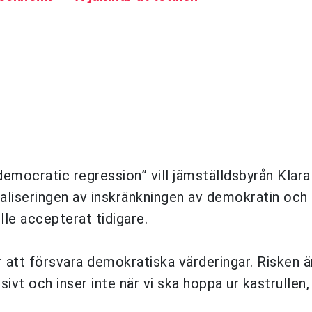
democratic regression” vill jämställdsbyrån Klar
iseringen av inskränkningen av demokratin och h
lle accepterat tidigare.
r att försvara demokratiska värderingar. Risken ä
ivt och inser inte när vi ska hoppa ur kastrullen,