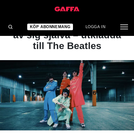
NYHET
Hov1 driver med bilden
KÖP ABONNEMANG
LOGGA IN
av sig själva – utklädda
till The Beatles