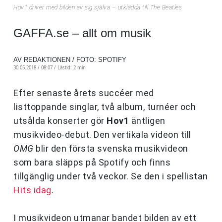
Hov1 driver med bilden av sig själva – utklädda till The Beatles
GAFFA.se – allt om musik
AV REDAKTIONEN / FOTO: SPOTIFY
30.05.2018 / 08:07 /
Lästid: 2 min
Efter senaste årets succéer med
listtoppande singlar, två album, turnéer och
utsålda konserter gör
Hov1
äntligen
musikvideo-debut. Den vertikala videon till
OMG
blir den första svenska musikvideon
som bara släpps på Spotify och finns
tillgänglig under två veckor. Se den i spellistan
Hits idag
.
I musikvideon utmanar bandet bilden av ett