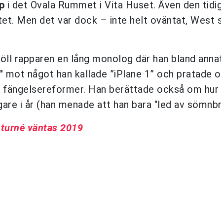
p
i det Ovala Rummet i Vita Huset.
Även den tidi
ötet. Men det var dock – inte helt oväntat, West 
öll rapparen en lång monolog där han bland anna
e" mot något han kallade ”iPlane 1” och pratade 
a fängelsereformer. Han berättade också om hur
are i år (han menade att han bara "led av sömnbri
turné väntas 2019