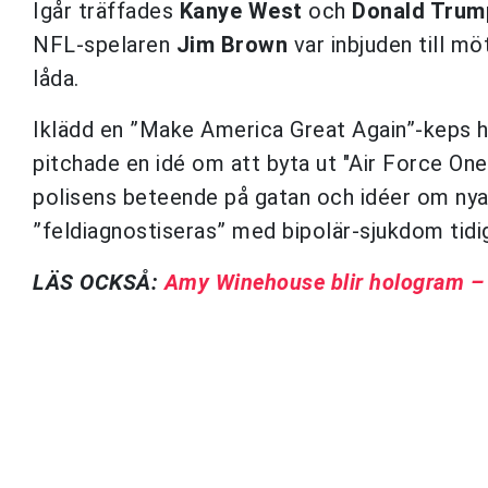
Igår träffades
Kanye West
och
Donald Trum
NFL-spelaren
Jim Brown
var inbjuden till m
låda.
Iklädd en ”Make America Great Again”-keps h
pitchade en idé om att byta ut "Air Force On
polisens beteende på gatan och idéer om ny
”feldiagnostiseras” med bipolär-sjukdom tidig
LÄS OCKSÅ:
Amy Winehouse blir hologram – 