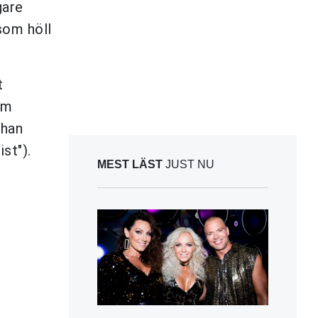
gare
som höll
t
om
 han
st").
MEST LÄST
JUST NU