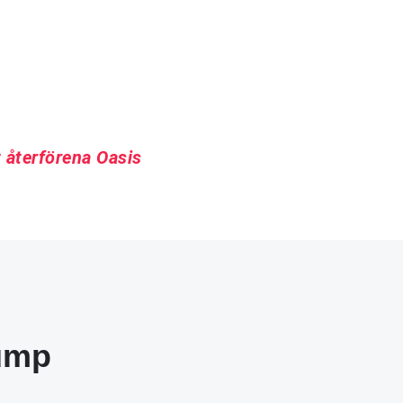
t återförena Oasis
ump