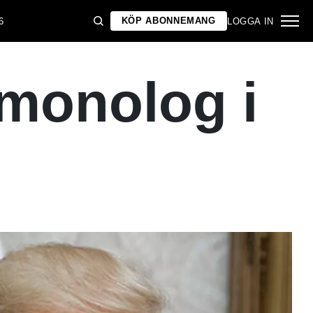
KÖP ABONNEMANG
6
LOGGA IN
 monolog i