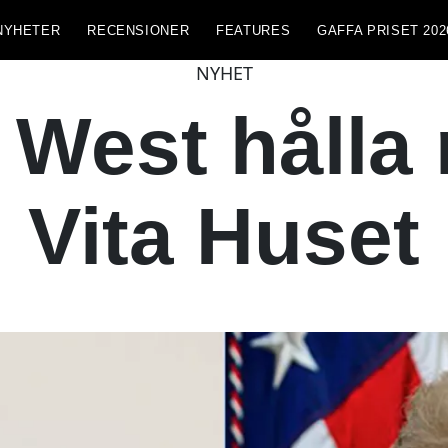
NYHETER
RECENSIONER
FEATURES
GAFFA PRISET 202
NYHET
West hålla
Vita Huset