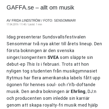
GAFFA.se – allt om musik
AV FRIDA LINDSTRÖM / FOTO: SENSOMMAR!
17.04.2019 / 11:40 /
Lästid: 1 min
Idag presenterar Sundsvallsfestivalen
Sensommar två nya akter till årets lineup. Den
första bokningen är den svenska
singer/songwritern
SVEA
som släppte sin
debut-ep
This Is
i februari. Trots att hon
nyligen tog studenten från musikgymnasiet
Rytmus har flera amerikanska labels fått upp
ögonen för hennes soul- och r’n’b-doftande
musik. Den andra bokningen är
Ehrling
, DJ:n
och producenten som inledde sin karriär
genom att skapa royalty-fri musik med hjälp