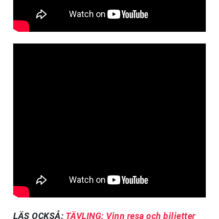
LÄS OCKSÅ:
TÄVLING: Vinn resa och biljetter