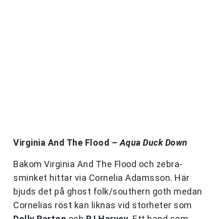
Virginia And The Flood –
Aqua Duck Down
Bakom Virginia
And The
Flood
och zebra-
sminket hittar via Cornelia Adamsson. Här
bjuds det på ghost folk/southern goth medan
Cornelias röst kan liknas vid storheter som
Dolly Parton
och
PJ Harvey
. Ett band som