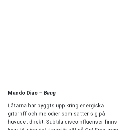
Mando Diao –
Bang
Låtarna har byggts upp kring energiska
gitarriff och melodier som sätter sig på
huvudet direkt. Subtila discoinfluenser finns
kvar till viss del, framför allt på
Get Free
, men