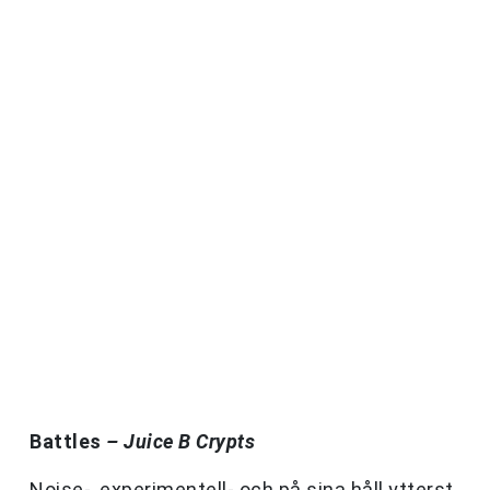
Battles
– Juice B Crypts
Noise-, experimentell- och på sina håll ytterst