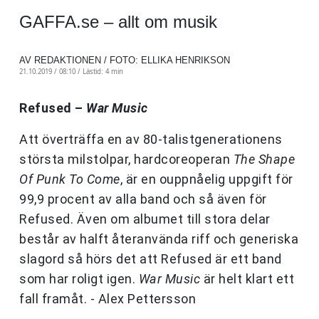
GAFFA.se – allt om musik
AV REDAKTIONEN / FOTO: ELLIKA HENRIKSON
21.10.2019 / 08:10 /
Lästid: 4 min
Refused –
War Music
Att överträffa en av 80-talistgenerationens
största milstolpar, hardcoreoperan
The Shape
Of Punk To Come
, är en ouppnåelig uppgift för
99,9 procent av alla band och så även för
Refused. Även om albumet till stora delar
består av halft återanvända riff och generiska
slagord så hörs det att Refused är ett band
som har roligt igen.
War Music
är helt klart ett
fall framåt. - Alex Pettersson