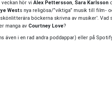
 veckan hör vi
Alex Pettersson
,
Sara Karlsson
ye West
s nya religösa/”viktiga” musik till film- 
skönlitterära böckerna skrivna av musiker'. Vad s
ler manga av
Courtney Love
?
ns även i en rad andra poddappar) eller på Spotify