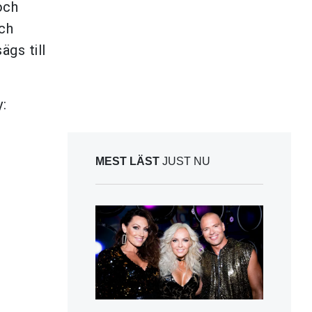
och
och
ägs till
:
MEST LÄST
JUST NU