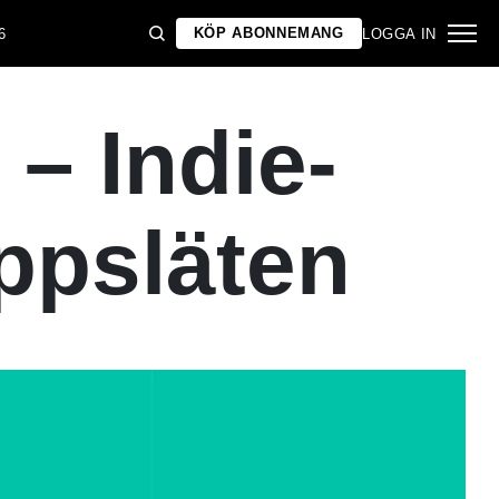
KÖP ABONNEMANG
6
LOGGA IN
– Indie-
ppsläten