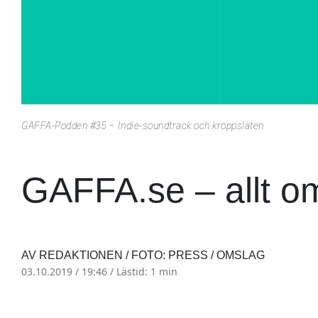
GAFFA-Podden #35 – Indie-soundtrack och kroppsläten
GAFFA.se – allt o
AV REDAKTIONEN / FOTO: PRESS / OMSLAG
03.10.2019 / 19:46 /
Lästid: 1 min