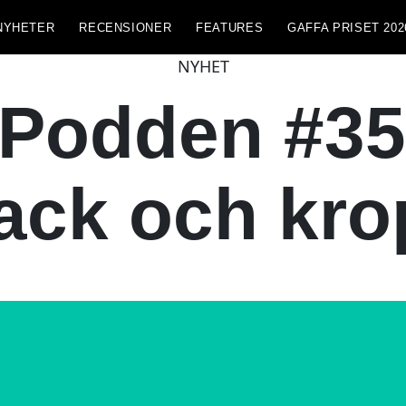
NYHETER
RECENSIONER
FEATURES
GAFFA PRISET 202
NYHET
odden #35 
ack och kro