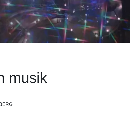
m musik
TBERG