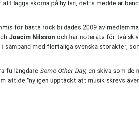
r att lägga skorna på hyllan, detta meddelar ban
rammis för bästa rock bildades 2009 av medlemm
ch
Joacim Nilsson
och har noterats för två ski
at i samband med flertaliga svenska storakter, s
ra fullängdare
Some Other Day,
en skiva som de 
m att de "nyligen upptäckt att musik skrevs även