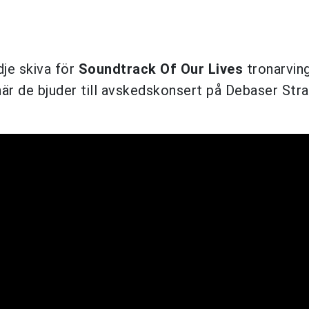
dje skiva för
Soundtrack Of Our Lives
tronarvin
 när de bjuder till avskedskonsert på Debaser Str