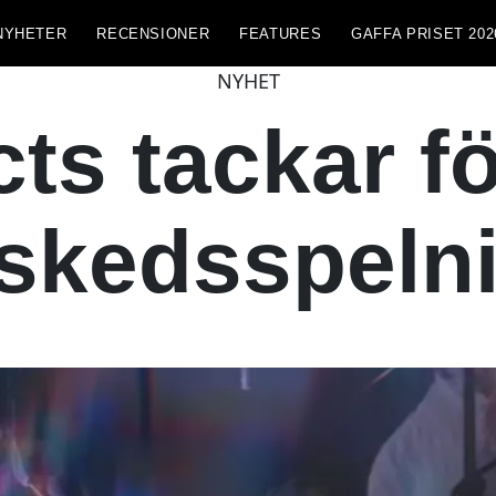
NYHETER
RECENSIONER
FEATURES
GAFFA PRISET 202
NYHET
cts tackar f
skedsspeln