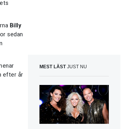
dets
arna
Billy
vor sedan
om
menar
MEST LÄST
JUST NU
 efter år