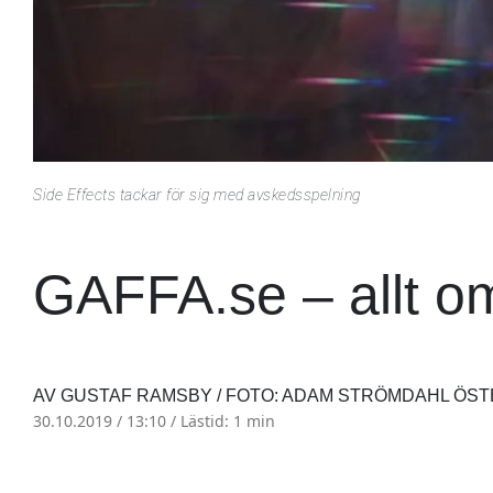
Side Effects tackar för sig med avskedsspelning
GAFFA.se – allt o
AV GUSTAF RAMSBY / FOTO: ADAM STRÖMDAHL ÖS
30.10.2019 / 13:10 /
Lästid: 1 min