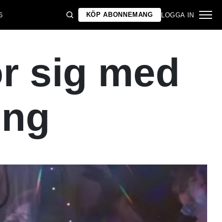
KÖP ABONNEMANG
6
LOGGA IN
ör sig med
ing