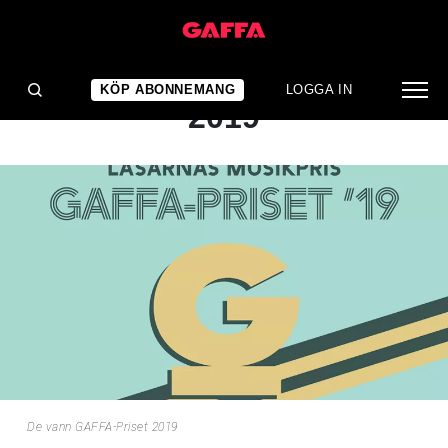
NYHET
De vann GAFFA-Priset
KÖP ABONNEMANG
LOGGA IN
2019
De vann GAFFA-Priset 2019