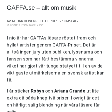
GAFFA.se – allt om musik
AV REDAKTIONEN / FOTO: PRESS / OMSLAG
21.02.2019 / 09:49 /
Lästid: 2 min
I nio år har GAFFAs läsare röstat fram och
hyllat artister genom GAFFA-Priset. Det är
alltså ingen jury utan publiken, lyssnarna och
fansen som har fått bestämma vinnarna,
vilket har gjort vår tunga statyett till en av de
viktigaste utmärkelserna en svensk artist kan
få.
I år sticker
Robyn
och
Ariana Grande
ut lite
extra då båda knep två priser. I övrigt är det
en härligt salig blandning när våra läsare får
välja.