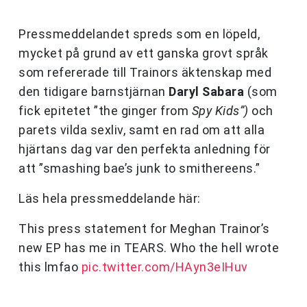
Pressmeddelandet spreds som en löpeld,
mycket på grund av ett ganska grovt språk
som refererade till Trainors äktenskap med
den tidigare barnstjärnan
Daryl Sabara
(som
fick epitetet ”the ginger from
Spy Kids”)
och
parets vilda sexliv, samt en rad om att alla
hjärtans dag var den perfekta anledning för
att ”smashing bae’s junk to smithereens.”
Läs hela pressmeddelande här:
This press statement for Meghan Trainor’s
new EP has me in TEARS. Who the hell wrote
this lmfao
pic.twitter.com/HAyn3eIHuv