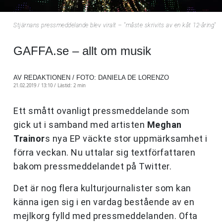
Stjärnans pressmeddelande blev viralt – "måste skrivits av en kåt 12-åring"
GAFFA.se – allt om musik
AV REDAKTIONEN / FOTO: DANIELA DE LORENZO
21.02.2019 / 13:10 /
Lästid: 2 min
Ett smått ovanligt pressmeddelande som
gick ut i samband med artisten
Meghan
Trainor
s nya EP väckte stor uppmärksamhet i
förra veckan. Nu uttalar sig textförfattaren
bakom pressmeddelandet på Twitter.
Det är nog flera kulturjournalister som kan
känna igen sig i en vardag bestående av en
mejlkorg fylld med pressmeddelanden. Ofta