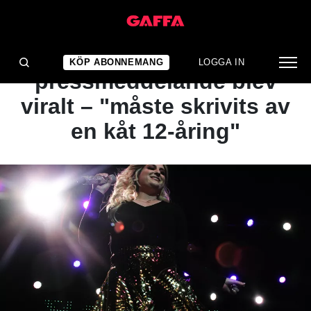
NYHET
Stjärnans
KÖP ABONNEMANG
LOGGA IN
pressmeddelande blev
viralt – "måste skrivits av
en kåt 12-åring"