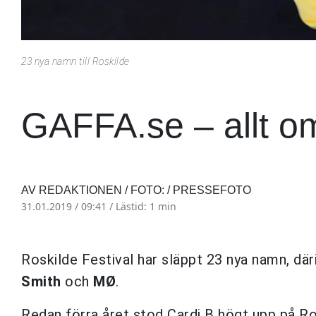
23 nya namn till Roskilde
GAFFA.se – allt o
AV REDAKTIONEN / FOTO: / PRESSEFOTO
31.01.2019 / 09:41 /
Lästid: 1 min
Roskilde Festival har släppt 23 nya namn, dä
Smith
och
MØ
.
Redan förra året stod Cardi B högt upp på Ros