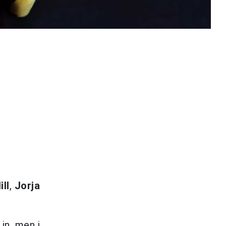
ll
,
Jorja
in, men i