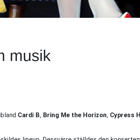
m musik
ribland
Cardi B
,
Bring Me the Horizon
,
Cypress Hi
kildes lineup. Dessvärre ställdes den konserten 