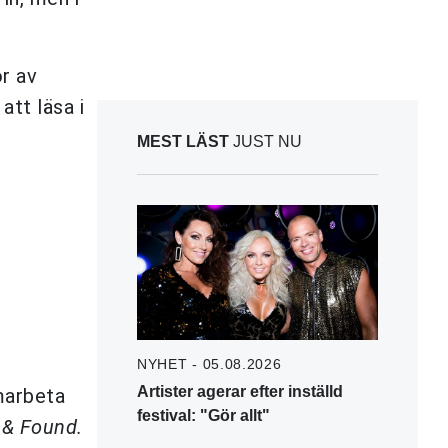
or av
tt läsa i
MEST LÄST
JUST NU
NYHET - 05.08.2026
Artister agerar efter inställd
marbeta
festival: "Gör allt"
 & Found.