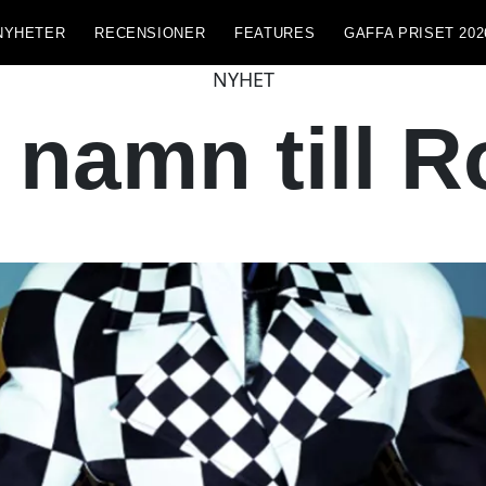
NYHETER
RECENSIONER
FEATURES
GAFFA PRISET 202
NYHET
 namn till R